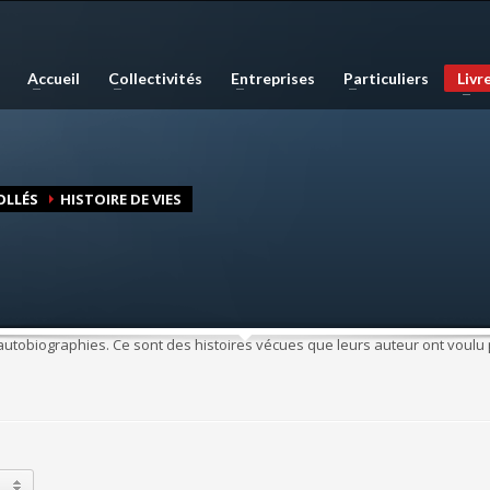
phie, les plans de ville, mais est également compétente en infographie, en 
Accueil
Collectivités
Entreprises
Particuliers
Livr
e haute qualité. Nous réalisons également des sites internet et couvron
OLLÉS
HISTOIRE DE VIES
, autobiographies. Ce sont des histoires vécues que leurs auteur ont voul