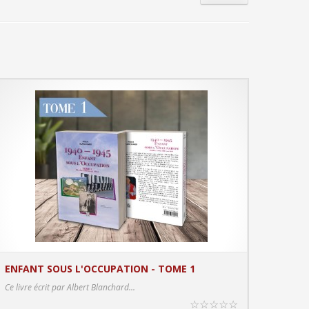
ENFANT SOUS L'OCCUPATION - TOME 1
PRODUCT DETAILS
Ce livre écrit par Albert Blanchard...
☆
☆
☆
☆
☆