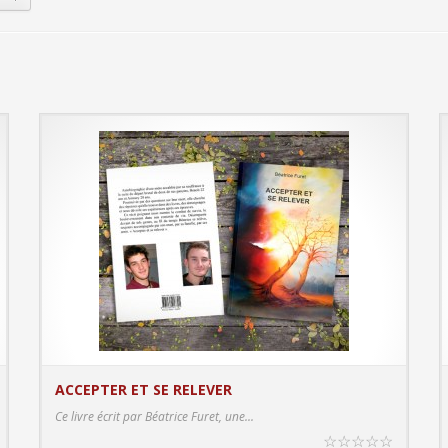
ACCEPTER ET SE RELEVER
S
PRODUCT DETAILS
Ce livre écrit par Béatrice Furet, une...
☆
☆
☆
☆
☆