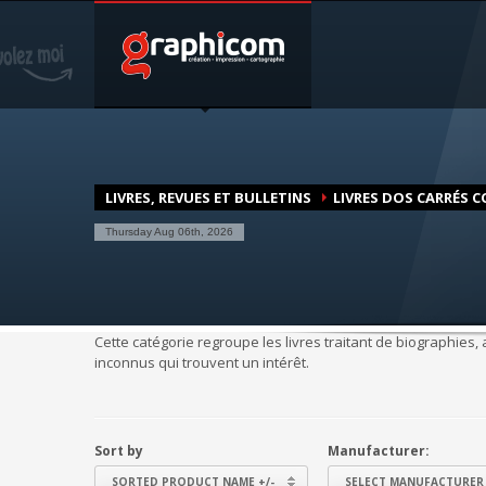
NOTRE SPÉCIALISATION
Notre entreprise familiale est spécialisée dans la cartogra
graphique, en impression grâce à nos presses numériques d
une large demande des entreprises et particuliers.
LIVRES, REVUES ET BULLETINS
LIVRES DOS CARRÉS C
Thursday Aug 06th, 2026
Cette catégorie regroupe les livres traitant de biographies
inconnus qui trouvent un intérêt.
Sort by
Manufacturer:
SORTED PRODUCT NAME +/-
SELECT MANUFACTURER