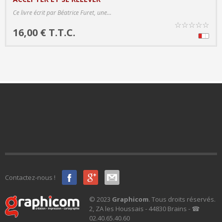
PRODUCT DETAILS
Ce livre écrit par Béatrice Furet, une...
☆
☆
☆
☆
☆
16,00 € T.T.C.
Contactez-nous !
© 2023
Graphicom
. Tous droits réservés.
2, ZA les Houssais - 44830 Brains - ☎
02.40.65.40.60