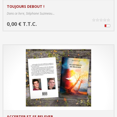
TOUJOURS DEBOUT !
PRODUCT DETAILS
Dans ce livre, Stéphane Suzineau...
☆
☆
☆
☆
☆
0,00 € T.T.C.
ACCEPTER ET SE RELEVER