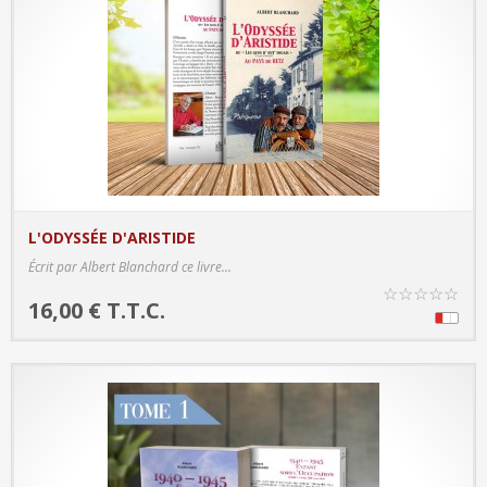
L'ODYSSÉE D'ARISTIDE
PRODUCT DETAILS
Écrit par Albert Blanchard ce livre...
☆
☆
☆
☆
☆
16,00 € T.T.C.