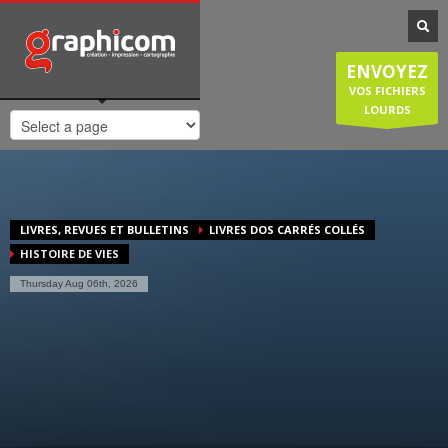
NOTRE SPÉCIALISATION
Notre entreprise familiale est spécialisée dans la cartographie, les
ENVOYEZ
plans de ville, mais est également compétente en infographie, en
création graphique, en impression grâce à nos presses numériques
VOS FICHIERS
de haute qualité. Nous réalisons également des sites internet et
LOURDS
couvrons donc une large demande des entreprises et particuliers.
HORAIRES D'OUVERTURE
Lundi-Jeudi
: 8:30-12:30/14:00-18:30
Vendredi
: 8:30-12:30/14:00-18:00
LIVRES, REVUES ET BULLETINS
LIVRES DOS CARRÉS COLLÉS
Samedi/Dimanche
: Fermé.
HISTOIRE DE VIES
Thursday Aug 06th, 2026