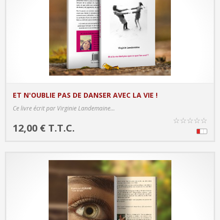
ET N'OUBLIE PAS DE DANSER AVEC LA VIE !
PRODUCT DETAILS
Ce livre écrit par Virginie Landemaine...
☆
☆
☆
☆
☆
12,00 € T.T.C.