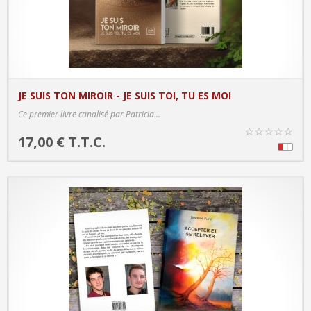
JE SUIS TON MIROIR - JE SUIS TOI, TU ES MOI
PRODUCT DETAILS
Ce premier livre canalisé par Patricia...
☆
☆
☆
☆
☆
17,00 € T.T.C.