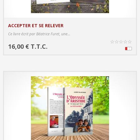
ACCEPTER ET SE RELEVER
PRODUCT DETAILS
Ce livre écrit par Béatrice Furet, une...
☆
☆
☆
☆
☆
16,00 € T.T.C.