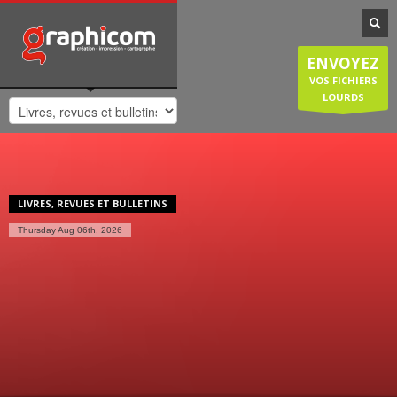
NOTRE SPÉCIALISATION
Notre entreprise familiale est spécialisée dans la cartographie, les
ENVOYEZ
plans de ville, mais est également compétente en infographie, en
création graphique, en impression grâce à nos presses numériques
VOS FICHIERS
de haute qualité. Nous réalisons également des sites internet et
LOURDS
couvrons donc une large demande des entreprises et particuliers.
HORAIRES D'OUVERTURE
Lundi-Jeudi
: 8:30-12:30/14:00-18:30
Vendredi
: 8:30-12:30/14:00-18:00
LIVRES, REVUES ET BULLETINS
Samedi/Dimanche
: Fermé.
Thursday Aug 06th, 2026