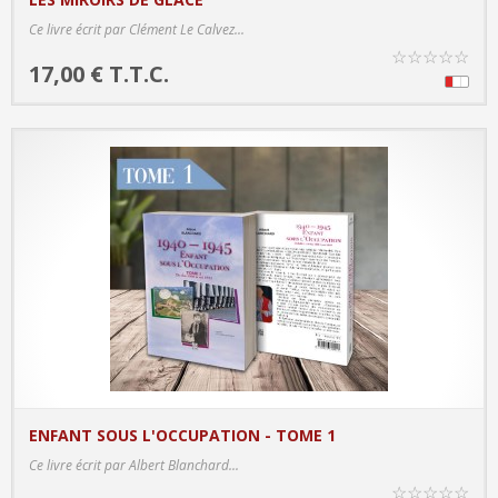
PRODUCT DETAILS
Ce livre écrit par Clément Le Calvez...
☆
☆
☆
☆
☆
17,00 € T.T.C.
ENFANT SOUS L'OCCUPATION - TOME 1
PRODUCT DETAILS
Ce livre écrit par Albert Blanchard...
☆
☆
☆
☆
☆