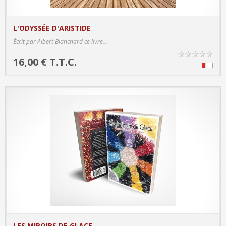
L'ODYSSÉE D'ARISTIDE
PRODUCT DETAILS
Écrit par Albert Blanchard ce livre...
☆
☆
☆
☆
☆
16,00 € T.T.C.
LES MIROIRS DE GLACE