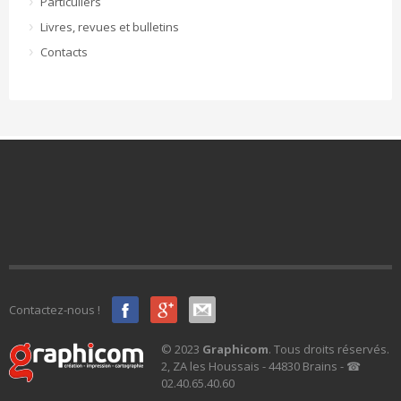
Particuliers
Livres, revues et bulletins
Contacts
Contactez-nous !
© 2023
Graphicom
. Tous droits réservés.
2, ZA les Houssais - 44830 Brains - ☎
02.40.65.40.60