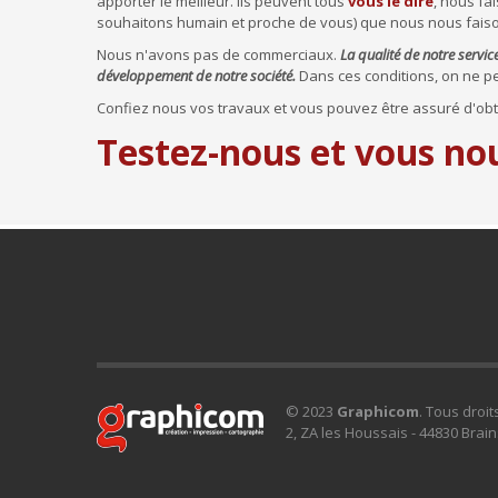
apporter le meilleur. Ils peuvent tous
vous le dire
, nous fa
souhaitons humain et proche de vous) que nous nous faison
Nous n'avons pas de commerciaux.
La qualité de notre servic
développement de notre société.
Dans ces conditions, on ne peu
Confiez nous vos travaux et vous pouvez être assuré d'obte
Testez-nous et vous nou
© 2023
Graphicom
. Tous droit
2, ZA les Houssais - 44830 Brain