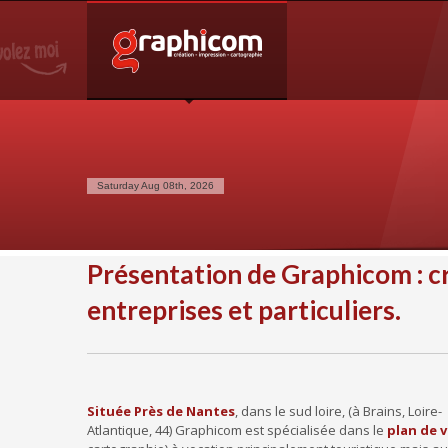
NOTRE SPÉCIALISATION
Notre entreprise familiale est spécialisée dans la cartogra
graphique, en impression grâce à nos presses numériques d
une large demande des entreprises et particuliers.
Saturday Aug 08th, 2026
Présentation de Graphicom : cré
entreprises et particuliers.
Située Près de Nantes
, dans le sud loire, (à Brains, Loire-
Atlantique, 44) Graphicom est spécialisée dans le
plan de v