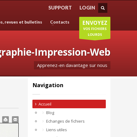
HORAIRES D'OUVERTURE
SUPPORT
LOGIN
création
Lundi-Jeudi
: 8:30-12:30/14:00-18:30
es, revues et bulletins
Contacts
ENVOYEZ
s donc
Vendredi
: 8:30-12:30/14:00-18:00
Samedi/Dimanche
: Fermé.
VOS FICHIERS
LOURDS
graphie-Impression-Web
Apprenez-en davantage sur nous
Navigation
Accueil
Blog
Echanges de fichiers
Liens utiles