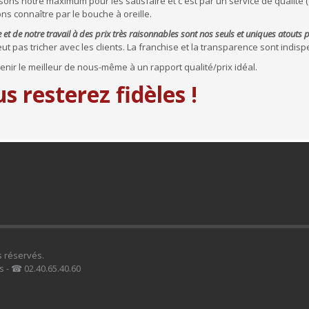
isons notre maximum pour les satisfaire et c'est par un service de qualité
s connaître par le bouche à oreille.
e et de notre travail à des prix très raisonnables sont nos seuls et uniques atouts 
t pas tricher avec les clients. La franchise et la transparence sont indis
nir le meilleur de nous-même à un rapport qualité/prix idéal.
s resterez fidèles !
s réservés.
s - ☎ 02.40.65.40.60