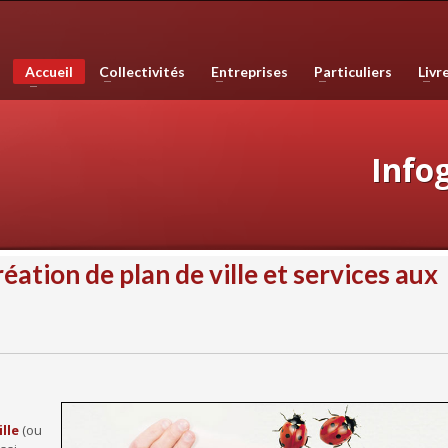
phie, les plans de ville, mais est également compétente en infographie, en 
Accueil
Collectivités
Entreprises
Particuliers
Livr
e haute qualité. Nous réalisons également des sites internet et couvron
Info
ation de plan de ville et services aux
ille
(ou