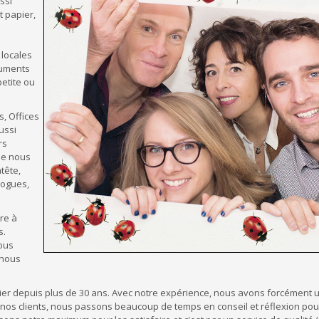
ssi
 papier,
 locales
cuments
petite ou
s, Offices
ussi
rs
ue nous
tête,
logues,
re à
s.
ous
 nous
étier depuis plus de 30 ans. Avec notre expérience, nous avons forcément 
nos clients, nous passons beaucoup de temps en conseil et réflexion pou