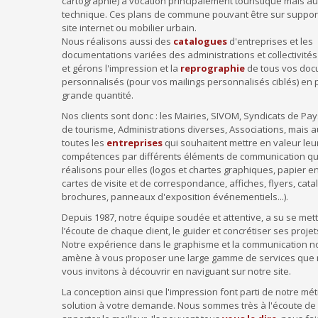
cartographie) à vocation principalement touristique mais au
technique. Ces plans de commune pouvant être sur support
site internet ou mobilier urbain.
Nous réalisons aussi des
catalogues
d'entreprises et les
documentations variées des administrations et collectivités
et gérons l'impression et la
reprographie
de tous vos do
personnalisés (pour vos mailings personnalisés ciblés) en 
grande quantité.
Nos clients sont donc : les Mairies, SIVOM, Syndicats de Pay
de tourisme, Administrations diverses, Associations, mais a
toutes les
entreprises
qui souhaitent mettre en valeur leu
compétences par différents éléments de communication q
réalisons pour elles (logos et chartes graphiques, papier en
cartes de visite et de correspondance, affiches, flyers, cata
brochures, panneaux d'exposition événementiels...).
Depuis 1987, notre équipe soudée et attentive, a su se mett
l’écoute de chaque client, le guider et concrétiser ses projet
Notre expérience dans le graphisme et la communication n
amène à vous proposer une large gamme de services que
vous invitons à découvrir en naviguant sur notre site.
La conception ainsi que l'impression font parti de notre m
solution à votre demande. Nous sommes très à l'écoute de 