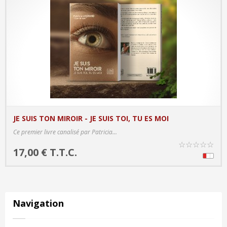
JE SUIS TON MIROIR - JE SUIS TOI, TU ES MOI
PRODUCT DETAILS
Ce premier livre canalisé par Patricia...
☆
☆
☆
☆
☆
17,00 € T.T.C.
Navigation