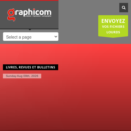
NOTRE SPÉCIALISATION
Notre entreprise familiale est spécialisée dans la cartographie, les
ENVOYEZ
plans de ville, mais est également compétente en infographie, en
création graphique, en impression grâce à nos presses numériques
VOS FICHIERS
de haute qualité. Nous réalisons également des sites internet et
LOURDS
couvrons donc une large demande des entreprises et particuliers.
HORAIRES D'OUVERTURE
Lundi-Jeudi
: 8:30-12:30/14:00-18:30
Vendredi
: 8:30-12:30/14:00-18:00
LIVRES, REVUES ET BULLETINS
Samedi/Dimanche
: Fermé.
Sunday Aug 09th, 2026