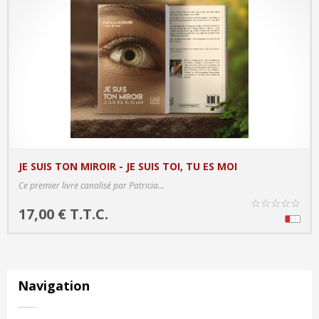
JE SUIS TON MIROIR - JE SUIS TOI, TU ES MOI
PRODUCT DETAILS
Ce premier livre canalisé par Patricia...
☆
☆
☆
☆
☆
17,00 € T.T.C.
Navigation