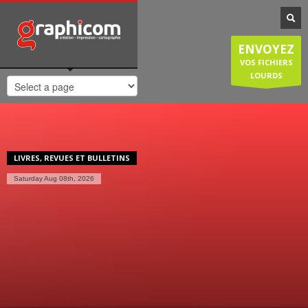
NOTRE SPÉCIALISATION
Notre entreprise familiale est spécialisée dans la cartographie, les
ENVOYEZ
plans de ville, mais est également compétente en infographie, en
création graphique, en impression grâce à nos presses numériques
VOS FICHIERS
de haute qualité. Nous réalisons également des sites internet et
LOURDS
couvrons donc une large demande des entreprises et particuliers.
HORAIRES D'OUVERTURE
Lundi-Jeudi
: 8:30-12:30/14:00-18:30
Vendredi
: 8:30-12:30/14:00-18:00
LIVRES, REVUES ET BULLETINS
Samedi/Dimanche
: Fermé.
Saturday Aug 08th, 2026