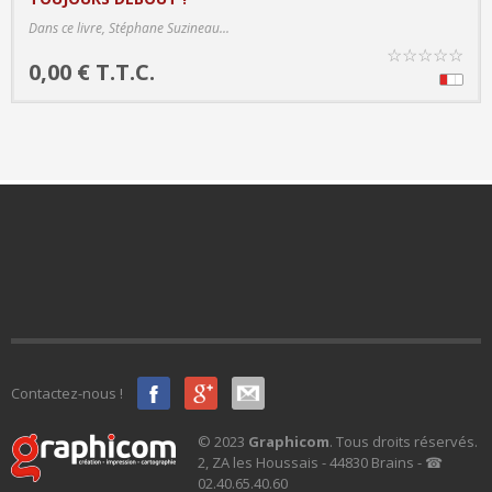
PRODUCT DETAILS
Dans ce livre, Stéphane Suzineau...
☆
☆
☆
☆
☆
0,00 € T.T.C.
Contactez-nous !
© 2023
Graphicom
. Tous droits réservés.
2, ZA les Houssais - 44830 Brains - ☎
02.40.65.40.60