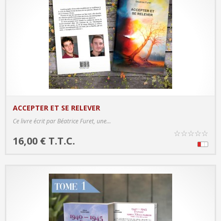
ACCEPTER ET SE RELEVER
PRODUCT DETAILS
Ce livre écrit par Béatrice Furet, une...
☆
☆
☆
☆
☆
16,00 € T.T.C.