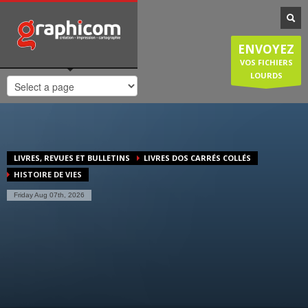
NOTRE SPÉCIALISATION
Notre entreprise familiale est spécialisée dans la cartographie, les
ENVOYEZ
plans de ville, mais est également compétente en infographie, en
création graphique, en impression grâce à nos presses numériques
VOS FICHIERS
de haute qualité. Nous réalisons également des sites internet et
LOURDS
couvrons donc une large demande des entreprises et particuliers.
HORAIRES D'OUVERTURE
Lundi-Jeudi
: 8:30-12:30/14:00-18:30
Vendredi
: 8:30-12:30/14:00-18:00
LIVRES, REVUES ET BULLETINS
LIVRES DOS CARRÉS COLLÉS
Samedi/Dimanche
: Fermé.
HISTOIRE DE VIES
Friday Aug 07th, 2026