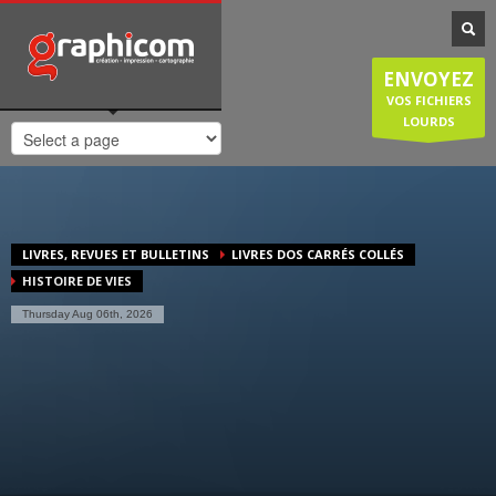
NOTRE SPÉCIALISATION
Notre entreprise familiale est spécialisée dans la cartographie, les
ENVOYEZ
plans de ville, mais est également compétente en infographie, en
création graphique, en impression grâce à nos presses numériques
VOS FICHIERS
de haute qualité. Nous réalisons également des sites internet et
LOURDS
couvrons donc une large demande des entreprises et particuliers.
HORAIRES D'OUVERTURE
Lundi-Jeudi
: 8:30-12:30/14:00-18:30
Vendredi
: 8:30-12:30/14:00-18:00
LIVRES, REVUES ET BULLETINS
LIVRES DOS CARRÉS COLLÉS
Samedi/Dimanche
: Fermé.
HISTOIRE DE VIES
Thursday Aug 06th, 2026