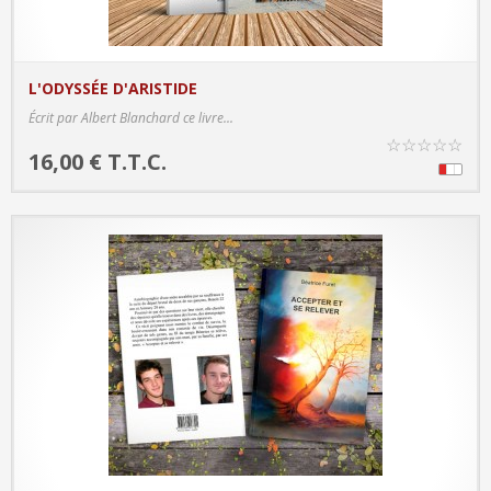
L'ODYSSÉE D'ARISTIDE
PRODUCT DETAILS
Écrit par Albert Blanchard ce livre...
☆
☆
☆
☆
☆
16,00 € T.T.C.