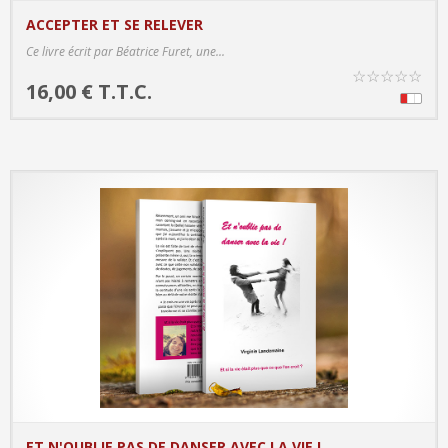
ACCEPTER ET SE RELEVER
PRODUCT DETAILS
Ce livre écrit par Béatrice Furet, une...
☆
☆
☆
☆
☆
16,00 € T.T.C.
ET N'OUBLIE PAS DE DANSER AVEC LA VIE !