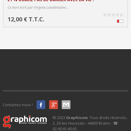
PRODUCT DETAILS
Ce livre écrit par Virginie Landemaine...
☆
☆
☆
☆
☆
12,00 € T.T.C.
Contactez-nous !
© 2023
Graphicom
. Tous droits réservés.
2, ZA les Houssais - 44830 Brains - ☎
02.40.65.40.60