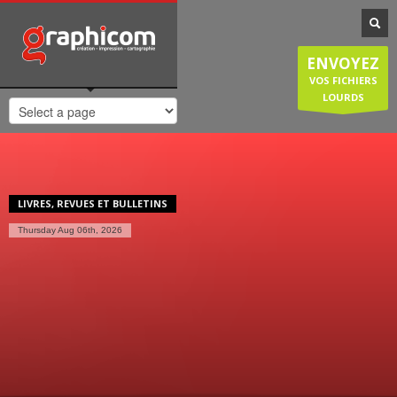
NOTRE SPÉCIALISATION
Notre entreprise familiale est spécialisée dans la cartographie, les
ENVOYEZ
plans de ville, mais est également compétente en infographie, en
création graphique, en impression grâce à nos presses numériques
VOS FICHIERS
de haute qualité. Nous réalisons également des sites internet et
LOURDS
couvrons donc une large demande des entreprises et particuliers.
HORAIRES D'OUVERTURE
Lundi-Jeudi
: 8:30-12:30/14:00-18:30
Vendredi
: 8:30-12:30/14:00-18:00
LIVRES, REVUES ET BULLETINS
Samedi/Dimanche
: Fermé.
Thursday Aug 06th, 2026