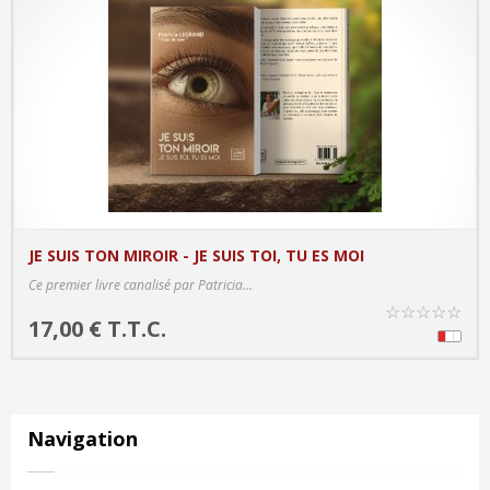
JE SUIS TON MIROIR - JE SUIS TOI, TU ES MOI
PRODUCT DETAILS
Ce premier livre canalisé par Patricia...
☆
☆
☆
☆
☆
17,00 € T.T.C.
Navigation