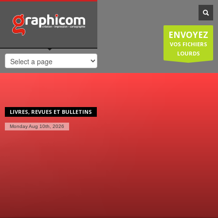
NOTRE SPÉCIALISATION
Notre entreprise familiale est spécialisée dans la cartographie, les
ENVOYEZ
plans de ville, mais est également compétente en infographie, en
création graphique, en impression grâce à nos presses numériques
VOS FICHIERS
de haute qualité. Nous réalisons également des sites internet et
LOURDS
couvrons donc une large demande des entreprises et particuliers.
HORAIRES D'OUVERTURE
Lundi-Jeudi
: 8:30-12:30/14:00-18:30
Vendredi
: 8:30-12:30/14:00-18:00
LIVRES, REVUES ET BULLETINS
Samedi/Dimanche
: Fermé.
Monday Aug 10th, 2026