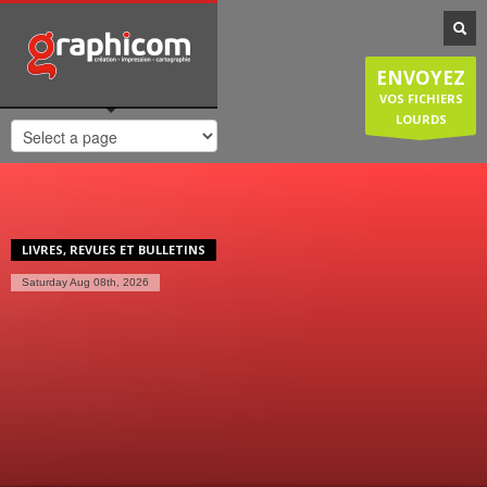
NOTRE SPÉCIALISATION
Notre entreprise familiale est spécialisée dans la cartographie, les
ENVOYEZ
plans de ville, mais est également compétente en infographie, en
création graphique, en impression grâce à nos presses numériques
VOS FICHIERS
de haute qualité. Nous réalisons également des sites internet et
LOURDS
couvrons donc une large demande des entreprises et particuliers.
HORAIRES D'OUVERTURE
Lundi-Jeudi
: 8:30-12:30/14:00-18:30
Vendredi
: 8:30-12:30/14:00-18:00
LIVRES, REVUES ET BULLETINS
Samedi/Dimanche
: Fermé.
Saturday Aug 08th, 2026