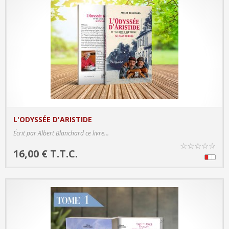
L'ODYSSÉE D'ARISTIDE
PRODUCT DETAILS
Écrit par Albert Blanchard ce livre...
☆
☆
☆
☆
☆
16,00 € T.T.C.