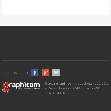
Contactez-nous !
© 2023
Graphicom
. Tous droits réservés.
2, ZA les Houssais - 44830 Brains - ☎
02.40.65.40.60