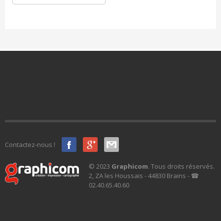
Contactez-nous !
© 2023
Graphicom
. Tous droits réservés.
2, ZA les Houssais - 44830 Brains - ☎
02.40.65.40.60