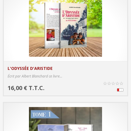
L'ODYSSÉE D'ARISTIDE
PRODUCT DETAILS
Écrit par Albert Blanchard ce livre...
☆
☆
☆
☆
☆
16,00 € T.T.C.