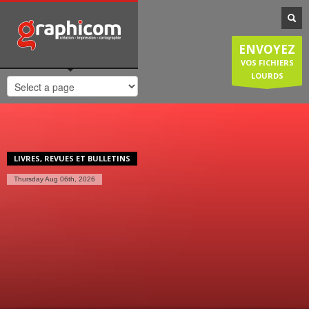
NOTRE SPÉCIALISATION
Notre entreprise familiale est spécialisée dans la cartographie, les
ENVOYEZ
plans de ville, mais est également compétente en infographie, en
création graphique, en impression grâce à nos presses numériques
VOS FICHIERS
de haute qualité. Nous réalisons également des sites internet et
LOURDS
couvrons donc une large demande des entreprises et particuliers.
HORAIRES D'OUVERTURE
Lundi-Jeudi
: 8:30-12:30/14:00-18:30
Vendredi
: 8:30-12:30/14:00-18:00
LIVRES, REVUES ET BULLETINS
Samedi/Dimanche
: Fermé.
Thursday Aug 06th, 2026