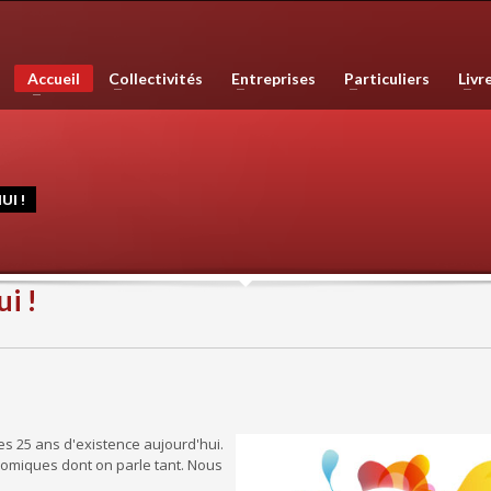
phie, les plans de ville, mais est également compétente en infographie, en 
Accueil
Collectivités
Entreprises
Particuliers
Livr
e haute qualité. Nous réalisons également des sites internet et couvron
UI !
ui !
ses 25 ans d'existence aujourd'hui.
onomiques dont on parle tant. Nous