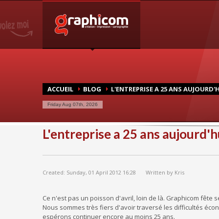
NOTRE SPÉCIALISATION
Notre entreprise familiale est spécialisée dans la cartogra
graphique, en impression grâce à nos presses numériques d
une large demande des entreprises et particuliers.
ACCUEIL
BLOG
L'ENTREPRISE A 25 ANS AUJOURD'H
Friday Aug 07th, 2026
L'entreprise a 25 ans aujourd'h
Created: Sunday, 01 April 2012 16:28
Written by Kris
Ce n'est pas un poisson d'avril, loin de là. Graphicom fête 
Nous sommes très fiers d'avoir traversé les difficultés éc
espérons continuer encore au moins 25 ans.