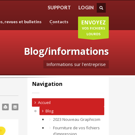
HORAIRES D'OUVERTURE
SUPPORT
LOGIN
création
Lundi-Jeudi
: 8:30-12:30/14:00-18:30
es, revues et bulletins
Contacts
ENVOYEZ
s donc
Vendredi
: 8:30-12:30/14:00-18:00
Samedi/Dimanche
: Fermé.
VOS FICHIERS
LOURDS
Blog/informations
Informations sur l'entreprise
Navigation
Accueil
Blog
2023 Nouveau Graphicom
Fourniture de vos fichiers
d'impression