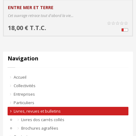
ENTRE MER ET TERRE
PRODUCT DETAILS
Cet ouvrage retrace tout d'abord la vie...
☆
☆
☆
☆
☆
18,00 € T.T.C.
Navigation
Accueil
Collectivités
Entreprises
Particuliers
Livres, revues et bulletins
Livres dos carrés collés
Brochures agrafées