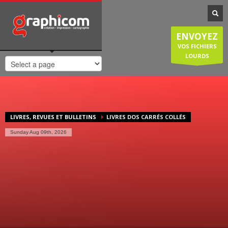
NOTRE SPÉCIALISATION
Notre entreprise familiale est spécialisée dans la cartographie, les
ENVOYEZ
plans de ville, mais est également compétente en infographie, en
création graphique, en impression grâce à nos presses numériques
VOS FICHIERS
de haute qualité. Nous réalisons également des sites internet et
LOURDS
couvrons donc une large demande des entreprises et particuliers.
HORAIRES D'OUVERTURE
Lundi-Jeudi
: 8:30-12:30/14:00-18:30
Vendredi
: 8:30-12:30/14:00-18:00
LIVRES, REVUES ET BULLETINS
LIVRES DOS CARRÉS COLLÉS
Samedi/Dimanche
: Fermé.
Sunday Aug 09th, 2026