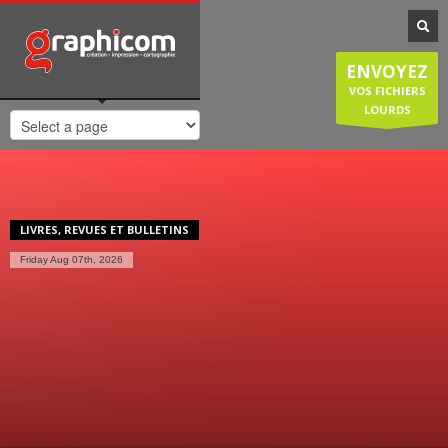
NOTRE SPÉCIALISATION
Notre entreprise familiale est spécialisée dans la cartographie, les
ENVOYEZ
plans de ville, mais est également compétente en infographie, en
création graphique, en impression grâce à nos presses numériques
VOS FICHIERS
de haute qualité. Nous réalisons également des sites internet et
LOURDS
couvrons donc une large demande des entreprises et particuliers.
HORAIRES D'OUVERTURE
Lundi-Jeudi
: 8:30-12:30/14:00-18:30
Vendredi
: 8:30-12:30/14:00-18:00
LIVRES, REVUES ET BULLETINS
Samedi/Dimanche
: Fermé.
Friday Aug 07th, 2026