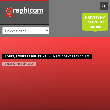
NOTRE SPÉCIALISATION
Notre entreprise familiale est spécialisée dans la cartographie, les
ENVOYEZ
plans de ville, mais est également compétente en infographie, en
création graphique, en impression grâce à nos presses numériques
VOS FICHIERS
de haute qualité. Nous réalisons également des sites internet et
LOURDS
couvrons donc une large demande des entreprises et particuliers.
HORAIRES D'OUVERTURE
Lundi-Jeudi
: 8:30-12:30/14:00-18:30
Vendredi
: 8:30-12:30/14:00-18:00
LIVRES, REVUES ET BULLETINS
LIVRES DOS CARRÉS COLLÉS
Samedi/Dimanche
: Fermé.
Saturday Aug 08th, 2026