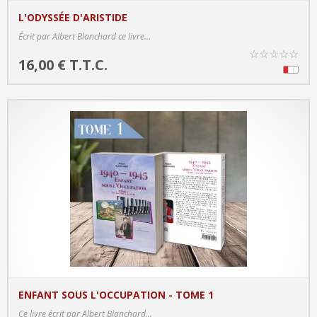
L'ODYSSÉE D'ARISTIDE
PRODUCT DETAILS
Écrit par Albert Blanchard ce livre...
☆
☆
☆
☆
☆
16,00 € T.T.C.
ENFANT SOUS L'OCCUPATION - TOME 1
PRODUCT DETAILS
Ce livre écrit par Albert Blanchard...