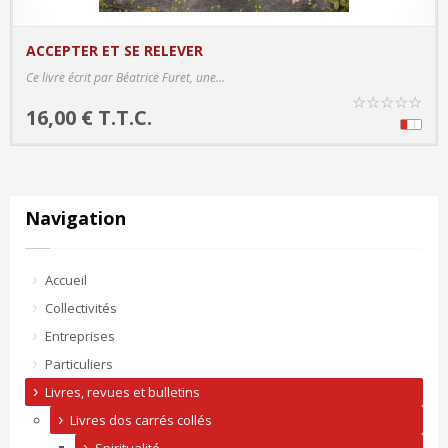
ACCEPTER ET SE RELEVER
PRODUCT DETAILS
Ce livre écrit par Béatrice Furet, une...
☆
☆
☆
☆
☆
16,00 € T.T.C.
Navigation
Accueil
Collectivités
Entreprises
Particuliers
Livres, revues et bulletins
Livres dos carrés collés