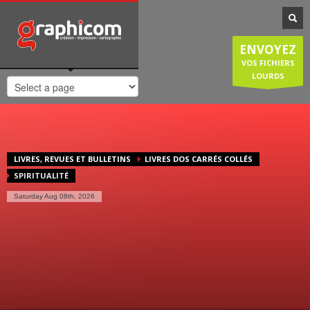
NOTRE SPÉCIALISATION
Notre entreprise familiale est spécialisée dans la cartographie, les
ENVOYEZ
plans de ville, mais est également compétente en infographie, en
création graphique, en impression grâce à nos presses numériques
VOS FICHIERS
de haute qualité. Nous réalisons également des sites internet et
LOURDS
couvrons donc une large demande des entreprises et particuliers.
HORAIRES D'OUVERTURE
Lundi-Jeudi
: 8:30-12:30/14:00-18:30
Vendredi
: 8:30-12:30/14:00-18:00
LIVRES, REVUES ET BULLETINS
LIVRES DOS CARRÉS COLLÉS
Samedi/Dimanche
: Fermé.
SPIRITUALITÉ
Saturday Aug 08th, 2026