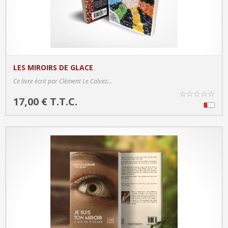
LES MIROIRS DE GLACE
PRODUCT DETAILS
Ce livre écrit par Clément Le Calvez...
☆
☆
☆
☆
☆
17,00 € T.T.C.