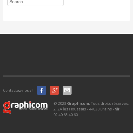
Contactez-nous !
© 2023
Graphicom
. Tous droits réservés.
2, ZA les Houssais - 44830 Brains - ☎
02.40.65.40.60