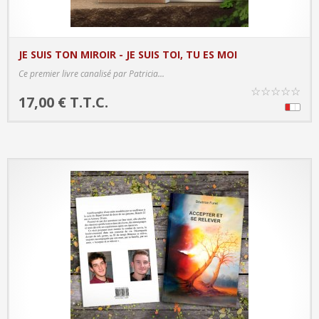
JE SUIS TON MIROIR - JE SUIS TOI, TU ES MOI
PRODUCT DETAILS
Ce premier livre canalisé par Patricia...
☆
☆
☆
☆
☆
17,00 € T.T.C.