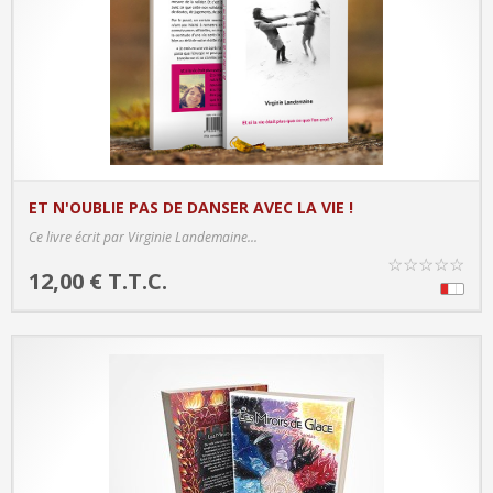
ET N'OUBLIE PAS DE DANSER AVEC LA VIE !
PRODUCT DETAILS
Ce livre écrit par Virginie Landemaine...
☆
☆
☆
☆
☆
12,00 € T.T.C.