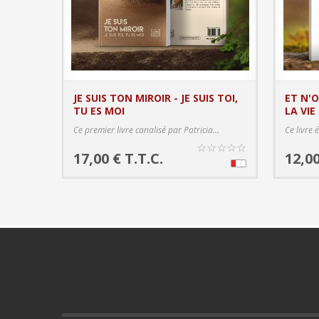
JE SUIS TON MIROIR - JE SUIS TOI,
ET N'
TU ES MOI
LA VIE 
PRODUCT DETAILS
Ce premier livre canalisé par Patricia...
Ce livre 
☆
☆
☆
☆
☆
17,00 € T.T.C.
12,00