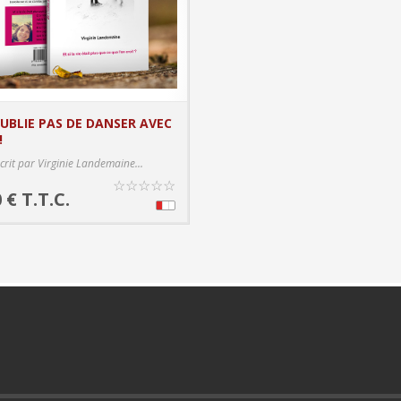
OUBLIE PAS DE DANSER AVEC
!
PRODUCT DETAILS
écrit par Virginie Landemaine...
☆
☆
☆
☆
☆
 € T.T.C.