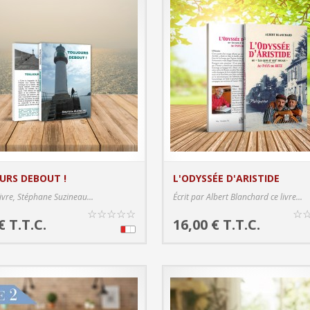
URS DEBOUT !
L'ODYSSÉE D'ARISTIDE
PRODUCT DETAILS
PRODUC
livre, Stéphane Suzineau...
Écrit par Albert Blanchard ce livre...
☆
☆
☆
☆
☆
☆
€ T.T.C.
16,00 € T.T.C.