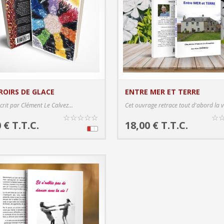
ROIRS DE GLACE
ENTRE MER ET TERRE
PRODUCT DETAILS
PRODUC
écrit par Clément Le Calvez...
Cet ouvrage retrace tout d'abord la vi
☆
☆
☆
☆
☆
☆
 € T.T.C.
18,00 € T.T.C.