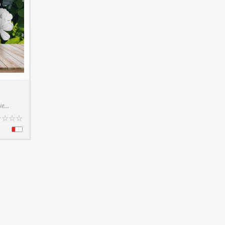
T DETAILS
e...
☆
☆
☆
☆