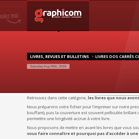
NOTRE SPÉCIALISATION
Notre entreprise familiale est spécialisée dans la cartogra
graphique, en impression grâce à nos presses numériques d
une large demande des entreprises et particuliers.
LIVRES, REVUES ET BULLETINS
LIVRES DOS CARRÉS C
Saturday Aug 08th, 2026
Retrouvez dans cette catégorie,
les livres que nous avon
Nous préparons votre fichier pour l'imprimer sur notre pres
bouffant), puis la couverture est souvent pelliculée brillant o
permettre une longévité accrue à votre livre.
Nous proposons de mettre en avant les livres que vous sou
vous faire connaître et pourquoi pas d'accéder à une