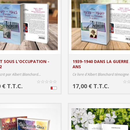
T SOUS L'OCCUPATION -
1939-1940 DANS LA GUERRE 
2
ANS
PRODUCT DETAILS
PRODUC
écrit par Albert Blanchard...
Ce livre d'Albert Blanchard témoigne 
☆
☆
☆
☆
☆
☆
 € T.T.C.
17,00 € T.T.C.