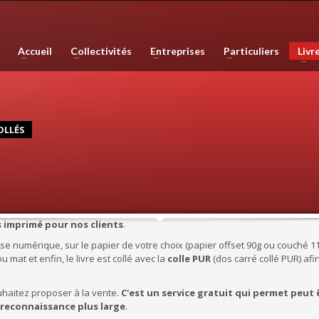
phie, les plans de ville, mais est également compétente en infographie, en 
Accueil
Collectivités
Entreprises
Particuliers
Livr
e haute qualité. Nous réalisons également des sites internet et couvron
OLLÉS
s imprimé pour nos clients
.
se numérique, sur le papier de votre choix (papier offset 90g ou couché 1
u mat et enfin, le livre est collé avec la
colle PUR
(dos carré collé PUR) afi
haitez proposer à la vente.
C'est un service gratuit qui permet peut 
 reconnaissance plus large
.