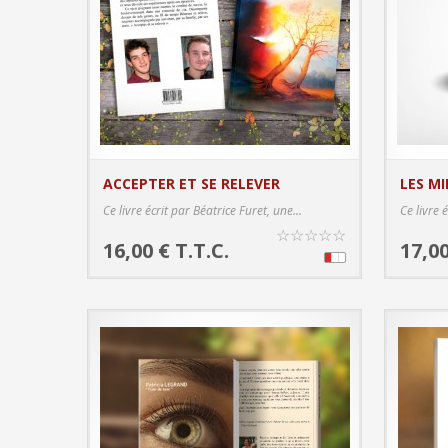
ACCEPTER ET SE RELEVER
LES MI
PRODUCT DETAILS
Ce livre écrit par Béatrice Furet, une...
Ce livre 
☆
☆
☆
☆
☆
16,00 € T.T.C.
17,00