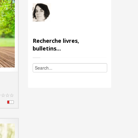
Recherche livres,
bulletins...
T DETAILS
☆
☆
☆
☆