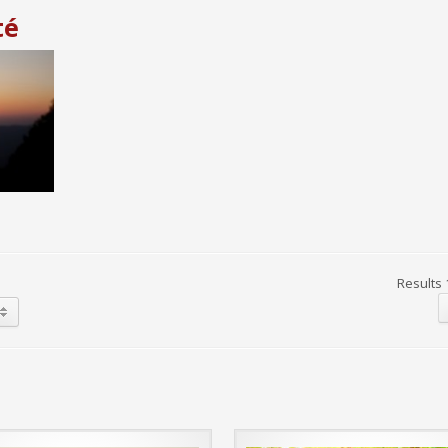
té
Results 1