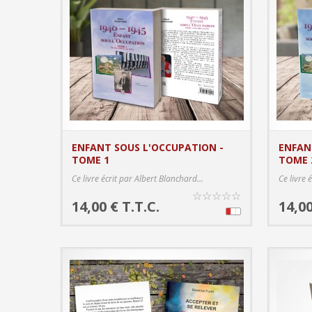
ENFANT SOUS L'OCCUPATION -
ENFAN
TOME 1
TOME 
PRODUCT DETAILS
Ce livre écrit par Albert Blanchard...
Ce livre 
☆
☆
☆
☆
☆
14,00 € T.T.C.
14,00