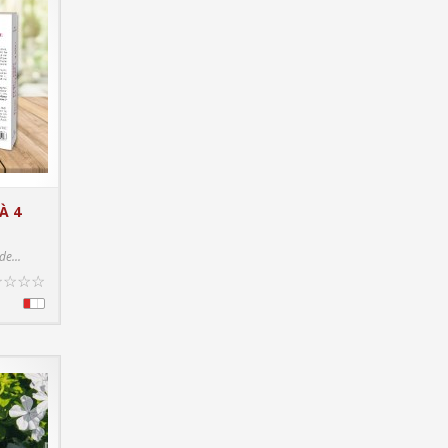
À 4
T DETAILS
de...
☆
☆
☆
☆