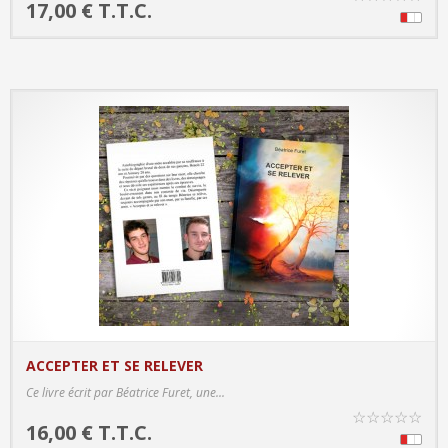
17,00 € T.T.C.
ACCEPTER ET SE RELEVER
PRODUCT DETAILS
Ce livre écrit par Béatrice Furet, une...
☆
☆
☆
☆
☆
16,00 € T.T.C.