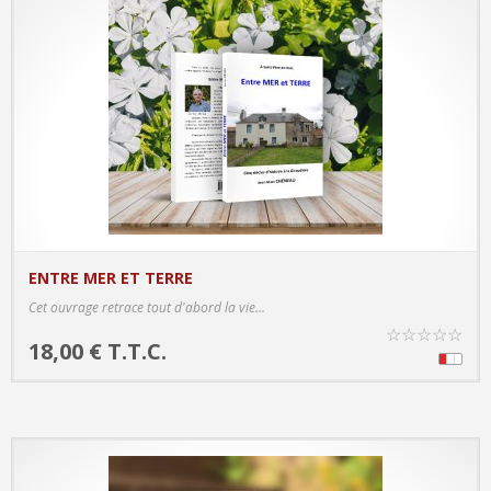
ENTRE MER ET TERRE
PRODUCT DETAILS
Cet ouvrage retrace tout d'abord la vie...
☆
☆
☆
☆
☆
18,00 € T.T.C.