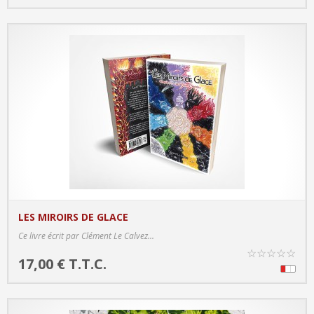
LES MIROIRS DE GLACE
PRODUCT DETAILS
Ce livre écrit par Clément Le Calvez...
☆
☆
☆
☆
☆
17,00 € T.T.C.