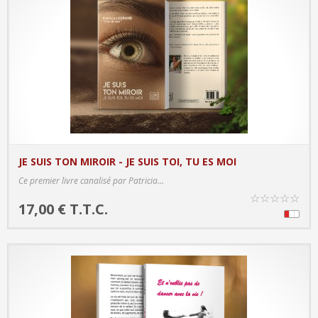
JE SUIS TON MIROIR - JE SUIS TOI, TU ES MOI
PRODUCT DETAILS
Ce premier livre canalisé par Patricia...
☆
☆
☆
☆
☆
17,00 € T.T.C.