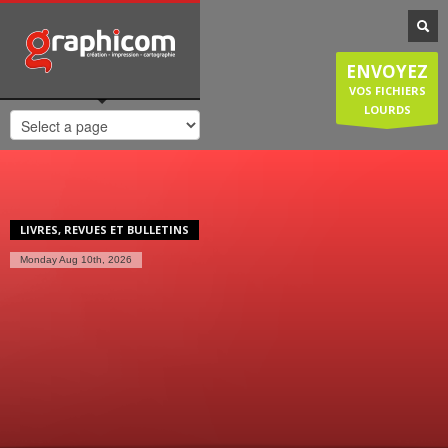
NOTRE SPÉCIALISATION
Notre entreprise familiale est spécialisée dans la cartographie, les
ENVOYEZ
plans de ville, mais est également compétente en infographie, en
création graphique, en impression grâce à nos presses numériques
VOS FICHIERS
de haute qualité. Nous réalisons également des sites internet et
LOURDS
couvrons donc une large demande des entreprises et particuliers.
HORAIRES D'OUVERTURE
Lundi-Jeudi
: 8:30-12:30/14:00-18:30
Vendredi
: 8:30-12:30/14:00-18:00
LIVRES, REVUES ET BULLETINS
Samedi/Dimanche
: Fermé.
Monday Aug 10th, 2026