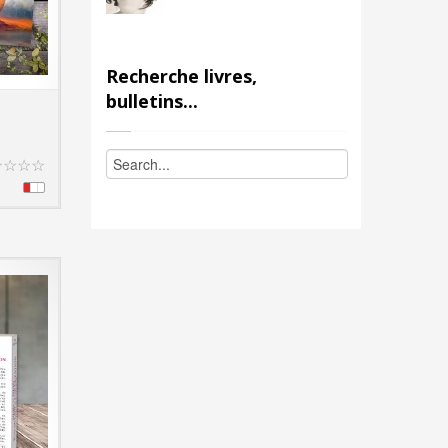
Recherche livres,
bulletins...
T DETAILS
.
☆
☆
☆
☆