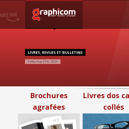
NOTRE SPÉCIALISATION
Notre entreprise familiale est spécialisée dans la cartogra
graphique, en impression grâce à nos presses numériques d
une large demande des entreprises et particuliers.
LIVRES, REVUES ET BULLETINS
Friday Aug 07th, 2026
Brochures
Livres dos c
agrafées
collés