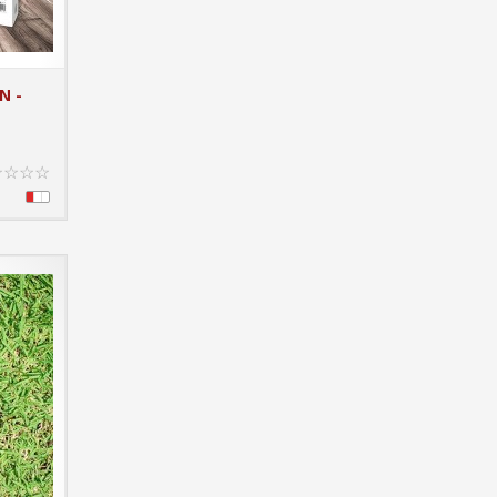
N -
T DETAILS
☆
☆
☆
☆