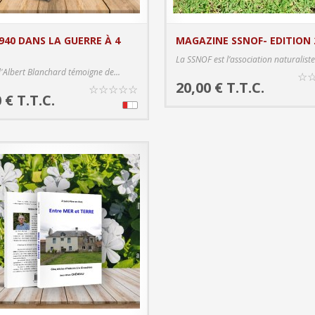
940 DANS LA GUERRE À 4
MAGAZINE SSNOF- EDITION 
PRODUC
La SSNOF est l’association naturaliste
PRODUCT DETAILS
d'Albert Blanchard témoigne de...
☆
20,00 € T.T.C.
☆
☆
☆
☆
☆
 € T.T.C.