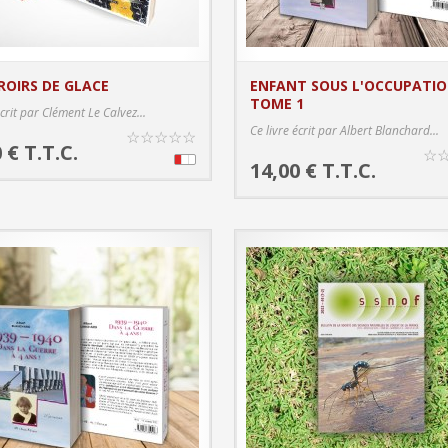
ROIRS DE GLACE
ENFANT SOUS L'OCCUPATIO
TOME 1
PRODUCT DETAILS
écrit par Clément Le Calvez...
PRODUC
Ce livre écrit par Albert Blanchard...
☆
☆
☆
☆
☆
 € T.T.C.
☆
14,00 € T.T.C.