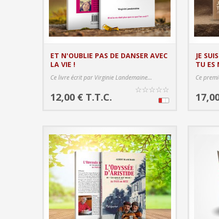
ET N'OUBLIE PAS DE DANSER AVEC
JE SUI
LA VIE !
TU ES
PRODUCT DETAILS
Ce livre écrit par Virginie Landemaine...
Ce premie
☆
☆
☆
☆
☆
12,00 € T.T.C.
17,00