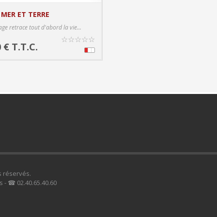
 MER ET TERRE
PRODUCT DETAILS
ge retrace tout d'abord la vie...
☆
☆
☆
☆
☆
 € T.T.C.
s réservés.
s - ☎ 02.40.65.40.60