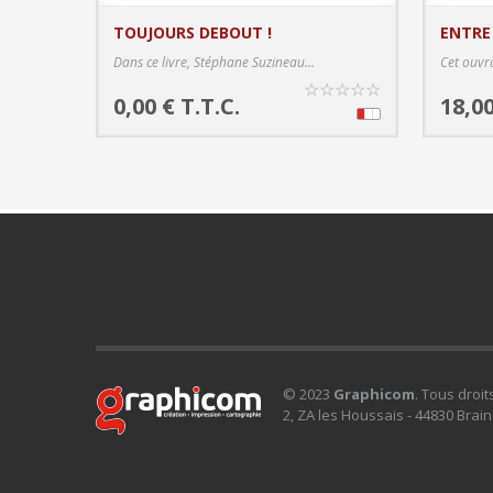
TOUJOURS DEBOUT !
ENTRE
PRODUCT DETAILS
Dans ce livre, Stéphane Suzineau...
Cet ouvra
☆
☆
☆
☆
☆
0,00 € T.T.C.
18,00
© 2023
Graphicom
. Tous droit
2, ZA les Houssais - 44830 Brain