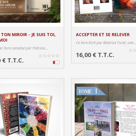
S TON MIROIR - JE SUIS TOI,
ACCEPTER ET SE RELEVER
 MOI
PRODUC
Ce livre écrit par Béatrice Furet, une..
PRODUCT DETAILS
r livre canalisé par Patricia...
☆
16,00 € T.T.C.
☆
☆
☆
☆
☆
 € T.T.C.