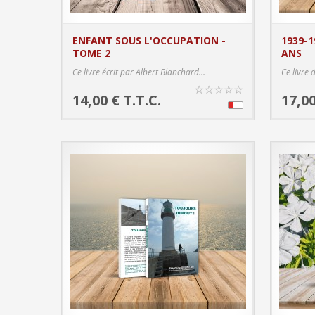
ENFANT SOUS L'OCCUPATION -
1939-1
TOME 2
ANS
PRODUCT DETAILS
Ce livre écrit par Albert Blanchard...
Ce livre 
☆
☆
☆
☆
☆
14,00 € T.T.C.
17,00