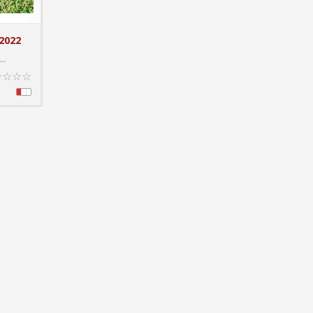
2022
T DETAILS
...
☆
☆
☆
☆