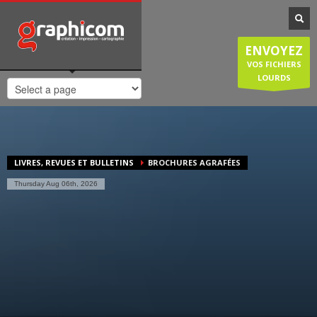
NOTRE SPÉCIALISATION
Notre entreprise familiale est spécialisée dans la cartographie, les
ENVOYEZ
plans de ville, mais est également compétente en infographie, en
création graphique, en impression grâce à nos presses numériques
VOS FICHIERS
de haute qualité. Nous réalisons également des sites internet et
LOURDS
couvrons donc une large demande des entreprises et particuliers.
HORAIRES D'OUVERTURE
Lundi-Jeudi
: 8:30-12:30/14:00-18:30
Vendredi
: 8:30-12:30/14:00-18:00
LIVRES, REVUES ET BULLETINS
BROCHURES AGRAFÉES
Samedi/Dimanche
: Fermé.
Thursday Aug 06th, 2026