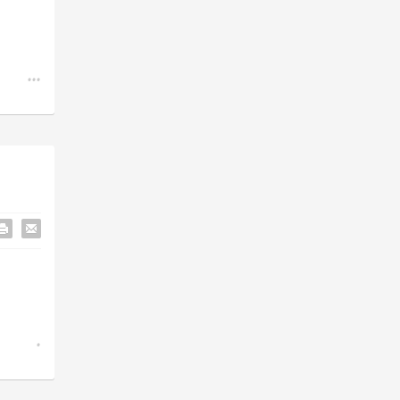
...
.