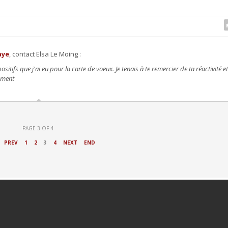
aye
, contact Elsa Le Moing :
ositifs que j'ai eu pour la carte de voeux. Je tenais à te remercier de ta réactivité et
cument
PAGE 3 OF 4
PREV
1
2
3
4
NEXT
END