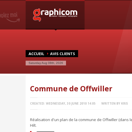
NOTRE SPÉCIALISATION
Notre entreprise familiale est spécialisée dans la cartogra
graphique, en impression grâce à nos presses numériques d
une large demande des entreprises et particuliers.
ACCUEIL
AVIS CLIENTS
Saturday Aug 08th, 2026
Commune de Offwiller
CREATED: WEDNESDAY, 30 JUNE 2010 14:05
WRITTEN BY KRIS
Réalisation d'un plan de la commune de Offwiller (dans l
Hilt.