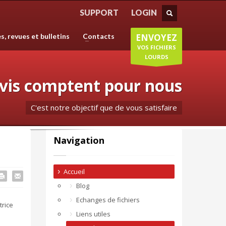
HORAIRES D'OUVERTURE
SUPPORT
LOGIN
création
Lundi-Jeudi
: 8:30-12:30/14:00-18:30
es, revues et bulletins
Contacts
ENVOYEZ
s donc
Vendredi
: 8:30-12:30/14:00-18:00
Samedi/Dimanche
: Fermé.
VOS FICHIERS
LOURDS
avis comptent pour nous
C'est notre objectif que de vous satisfaire
Navigation
Accueil
Blog
Echanges de fichiers
trice
Liens utiles