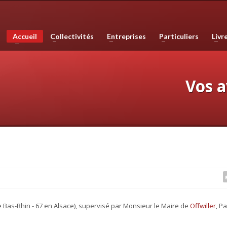
phie, les plans de ville, mais est également compétente en infographie, en 
Accueil
Collectivités
Entreprises
Particuliers
Livr
e haute qualité. Nous réalisons également des sites internet et couvron
Vos 
e Bas-Rhin - 67 en Alsace), supervisé par Monsieur le Maire de
Offwiller
, Pa