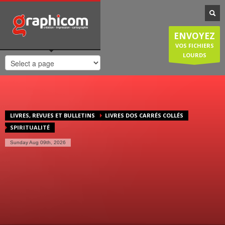
NOTRE SPÉCIALISATION
Notre entreprise familiale est spécialisée dans la cartographie, les
ENVOYEZ
plans de ville, mais est également compétente en infographie, en
création graphique, en impression grâce à nos presses numériques
VOS FICHIERS
de haute qualité. Nous réalisons également des sites internet et
LOURDS
couvrons donc une large demande des entreprises et particuliers.
HORAIRES D'OUVERTURE
Lundi-Jeudi
: 8:30-12:30/14:00-18:30
Vendredi
: 8:30-12:30/14:00-18:00
LIVRES, REVUES ET BULLETINS
LIVRES DOS CARRÉS COLLÉS
Samedi/Dimanche
: Fermé.
SPIRITUALITÉ
Sunday Aug 09th, 2026