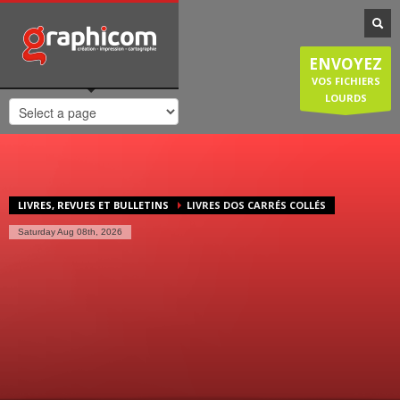
NOTRE SPÉCIALISATION
Notre entreprise familiale est spécialisée dans la cartographie, les
ENVOYEZ
plans de ville, mais est également compétente en infographie, en
création graphique, en impression grâce à nos presses numériques
VOS FICHIERS
de haute qualité. Nous réalisons également des sites internet et
LOURDS
couvrons donc une large demande des entreprises et particuliers.
HORAIRES D'OUVERTURE
Lundi-Jeudi
: 8:30-12:30/14:00-18:30
Vendredi
: 8:30-12:30/14:00-18:00
LIVRES, REVUES ET BULLETINS
LIVRES DOS CARRÉS COLLÉS
Samedi/Dimanche
: Fermé.
Saturday Aug 08th, 2026