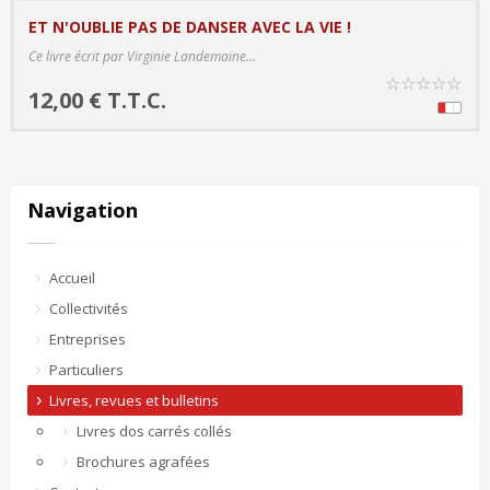
ET N'OUBLIE PAS DE DANSER AVEC LA VIE !
PRODUCT DETAILS
Ce livre écrit par Virginie Landemaine...
☆
☆
☆
☆
☆
12,00 € T.T.C.
Navigation
Accueil
Collectivités
Entreprises
Particuliers
Livres, revues et bulletins
Livres dos carrés collés
Brochures agrafées