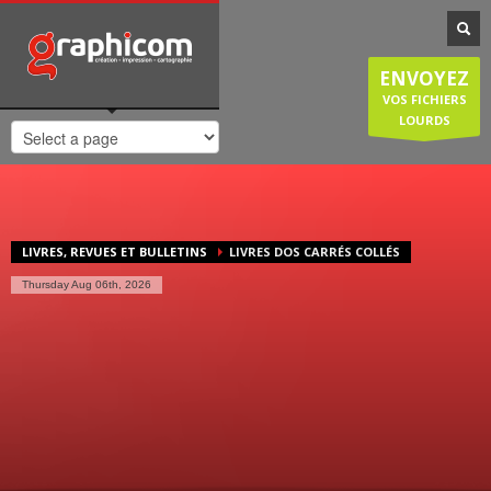
NOTRE SPÉCIALISATION
Notre entreprise familiale est spécialisée dans la cartographie, les
ENVOYEZ
plans de ville, mais est également compétente en infographie, en
création graphique, en impression grâce à nos presses numériques
VOS FICHIERS
de haute qualité. Nous réalisons également des sites internet et
LOURDS
couvrons donc une large demande des entreprises et particuliers.
HORAIRES D'OUVERTURE
Lundi-Jeudi
: 8:30-12:30/14:00-18:30
Vendredi
: 8:30-12:30/14:00-18:00
LIVRES, REVUES ET BULLETINS
LIVRES DOS CARRÉS COLLÉS
Samedi/Dimanche
: Fermé.
Thursday Aug 06th, 2026