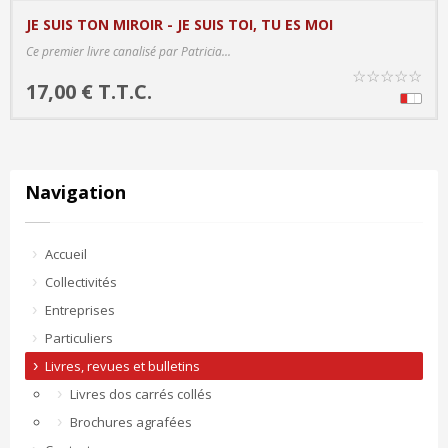
JE SUIS TON MIROIR - JE SUIS TOI, TU ES MOI
PRODUCT DETAILS
Ce premier livre canalisé par Patricia...
☆
☆
☆
☆
☆
17,00 € T.T.C.
Navigation
Accueil
Collectivités
Entreprises
Particuliers
Livres, revues et bulletins
Livres dos carrés collés
Brochures agrafées