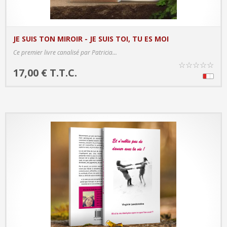
JE SUIS TON MIROIR - JE SUIS TOI, TU ES MOI
PRODUCT DETAILS
Ce premier livre canalisé par Patricia...
☆
☆
☆
☆
☆
17,00 € T.T.C.