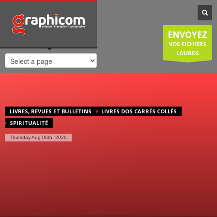
NOTRE SPÉCIALISATION
Notre entreprise familiale est spécialisée dans la cartographie, les
ENVOYEZ
plans de ville, mais est également compétente en infographie, en
création graphique, en impression grâce à nos presses numériques
VOS FICHIERS
de haute qualité. Nous réalisons également des sites internet et
LOURDS
couvrons donc une large demande des entreprises et particuliers.
HORAIRES D'OUVERTURE
Lundi-Jeudi
: 8:30-12:30/14:00-18:30
Vendredi
: 8:30-12:30/14:00-18:00
LIVRES, REVUES ET BULLETINS
LIVRES DOS CARRÉS COLLÉS
Samedi/Dimanche
: Fermé.
SPIRITUALITÉ
Thursday Aug 06th, 2026