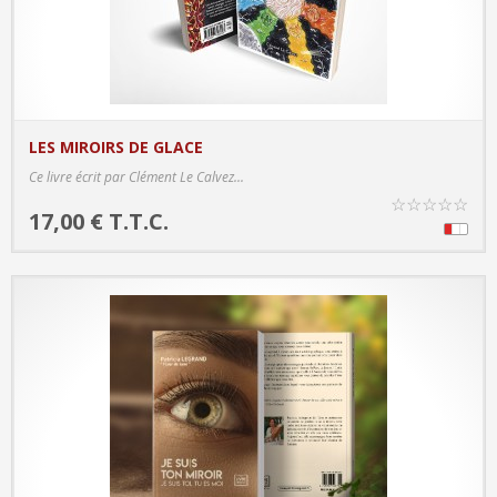
LES MIROIRS DE GLACE
PRODUCT DETAILS
Ce livre écrit par Clément Le Calvez...
☆
☆
☆
☆
☆
17,00 € T.T.C.