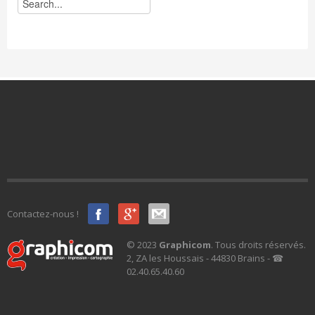
Contactez-nous !
© 2023
Graphicom
. Tous droits réservés.
2, ZA les Houssais - 44830 Brains - ☎
02.40.65.40.60