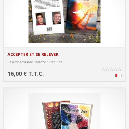
ACCEPTER ET SE RELEVER
PRODUCT DETAILS
Ce livre écrit par Béatrice Furet, une...
☆
☆
☆
☆
☆
16,00 € T.T.C.